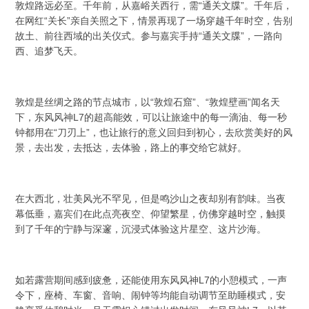
敦煌路远必至。千年前，从嘉峪关西行，需“通关文牒”。千年后，
在网红“关长”亲自关照之下，情景再现了一场穿越千年时空，告别
故土、前往西域的出关仪式。参与嘉宾手持“通关文牒”，一路向
西、追梦飞天。
敦煌是丝绸之路的节点城市，以“敦煌石窟”、“敦煌壁画”闻名天
下，东风风神L7的超高能效，可以让旅途中的每一滴油、每一秒
钟都用在“刀刃上”，也让旅行的意义回归到初心，去欣赏美好的风
景，去出发，去抵达，去体验，路上的事交给它就好。
在大西北，壮美风光不罕见，但是鸣沙山之夜却别有韵味。当夜
幕低垂，嘉宾们在此点亮夜空、仰望繁星，仿佛穿越时空，触摸
到了千年的宁静与深邃，沉浸式体验这片星空、这片沙海。
如若露营期间感到疲惫，还能使用东风风神L7的小憩模式，一声
令下，座椅、车窗、音响、闹钟等均能自动调节至助睡模式，安