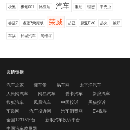
汽车
极氪
极氪001
比亚迪
混动
理想
甲壳虫
荣威
睿蓝7
睿蓝7荣耀版
起亚
起亚EV6
起火
越野
车祸
长城汽车
阿维塔
友情链接
汽车之家
懂车帝
易车网
太平洋汽车
人民网汽车
网易汽车
爱卡汽车
新浪汽车
搜狐汽车
凤凰汽车
中国投诉
黑猫投诉
车质网
汽车投诉网
汽车消费网
EV视界
全国12315平台
新浪汽车投诉平台
中国汽车质量网