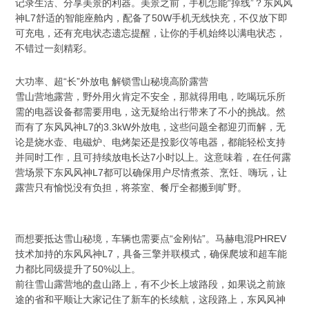
记录生活、分享美景的利器。美景之前，手机怎能“掉线”？东风风
神L7舒适的智能座舱内，配备了50W手机无线快充，不仅放下即
可充电，还有充电状态遗忘提醒，让你的手机始终以满电状态，
不错过一刻精彩。
大功率、超“长”外放电 解锁雪山秘境高阶露营
雪山营地露营，野外用火肯定不安全，那就得用电，吃喝玩乐所
需的电器设备都需要用电，这无疑给出行带来了不小的挑战。然
而有了东风风神L7的3.3kW外放电，这些问题全都迎刃而解，无
论是烧水壶、电磁炉、电烤架还是投影仪等电器，都能轻松支持
并同时工作，且可持续放电长达7小时以上。这意味着，在任何露
营场景下东风风神L7都可以确保用户尽情煮茶、烹饪、嗨玩，让
露营只有愉悦没有负担，将茶室、餐厅全都搬到旷野。
而想要抵达雪山秘境，车辆也需要点“金刚钻”。马赫电混PHREV
技术加持的东风风神L7，具备三擎并联模式，确保爬坡和超车能
力都比同级提升了50%以上。
前往雪山露营地的盘山路上，有不少长上坡路段，如果说之前旅
途的省和平顺让大家记住了新车的长续航，这段路上，东风风神