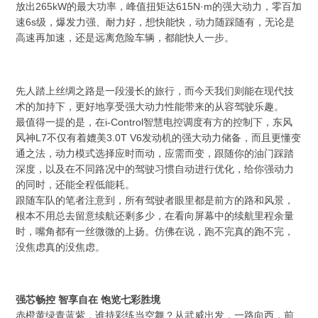
放出265kW的最大功率，峰值扭矩达615N·m的强大动力，零百加
速6s级，爆发力强、耐力好，想快能快，动力随踩随有，无论是
高速再加速，还是远离危险车辆，都能快人一步。
先人踏上丝绸之路是一段漫长的旅行，而今天我们则能在现代技
术的加持下，更好地享受强大动力性能带来的从容驾驶乐趣。
最值得一提的是，在i-Control智慧电控调度有方的控制下，东风
风神L7不仅有着媲美3.0T V6发动机的强大动力储备，而且更懂变
通之法，动力模式选择应时而动，应需而变，跟随你的油门踩踏
深度，以及在不同路况中的驾驶习惯自动进行优化，给你强动力
的同时，还能全程低能耗。
跟随车队的笔者注意到，所有驾驶者眼里都是前方的路和风景，
根本不用总去留意续航还剩多少，在看向屏幕中的续航里程余量
时，嘴角都有一丝微微的上扬。仿佛在说，跑不完真的跑不完，
没焦虑真的没焦虑。
强芯畅控 智享自在 饱览七彩胜境
赤橙黄绿青蓝紫，谁持彩练当空舞？从武威出发，一路向西，前