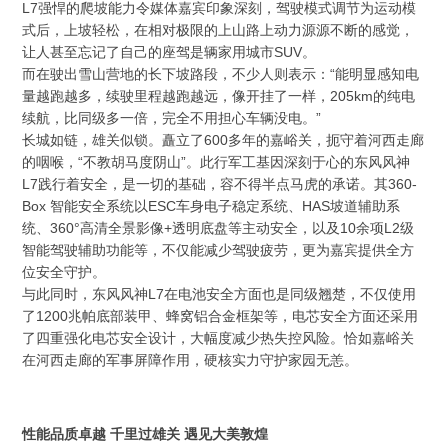
L7强悍的爬坡能力令媒体嘉宾印象深刻，驾驶模式调节为运动模
式后，上坡轻松，在相对极限的上山路上动力源源不断的感觉，
让人甚至忘记了自己的座驾是辆家用城市SUV。
而在驶出雪山营地的长下坡路段，不少人则表示：“能明显感知电
量越跑越多，续驶里程越跑越远，像开挂了一样，205km的纯电
续航，比同级多一倍，完全不用担心车辆没电。”
长城如链，雄关似锁。矗立了600多年的嘉峪关，扼守着河西走廊
的咽喉，“不教胡马度阴山”。此行军工基因深刻于心的东风风神
L7践行着安全，是一切的基础，容不得半点马虎的承诺。其360-
Box 智能安全系统以ESC车身电子稳定系统、HAS坡道辅助系
统、360°高清全景影像+透明底盘等主动安全，以及10余项L2级
智能驾驶辅助功能等，不仅能减少驾驶疲劳，更为嘉宾提供全方
位安全守护。
与此同时，东风风神L7在电池安全方面也是同级翘楚，不仅使用
了1200兆帕底部装甲、蜂窝铝合金框架等，电芯安全方面还采用
了四重强化电芯安全设计，大幅度减少热失控风险。恰如嘉峪关
在河西走廊的军事屏障作用，硬核实力守护家园无恙。
性能品质卓越 千里过雄关 遇见大美敦煌