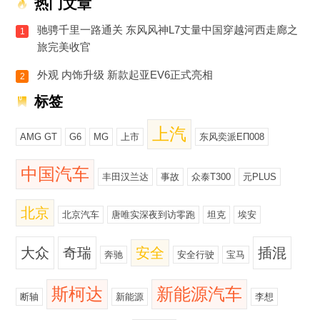
热门文章
驰骋千里一路通关 东风风神L7丈量中国穿越河西走廊之
1
旅完美收官
外观 内饰升级 新款起亚EV6正式亮相
2
标签
上汽
AMG GT
G6
MG
上市
东风奕派EΠ008
中国汽车
丰田汉兰达
事故
众泰T300
元PLUS
北京
北京汽车
唐唯实深夜到访零跑
坦克
埃安
大众
奇瑞
安全
插混
奔驰
安全行驶
宝马
斯柯达
新能源汽车
断轴
新能源
李想