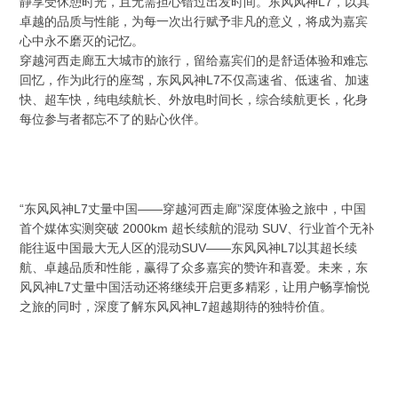
静享受休憩时光，且无需担心错过出发时间。东风风神L7，以其
卓越的品质与性能，为每一次出行赋予非凡的意义，将成为嘉宾
心中永不磨灭的记忆。
穿越河西走廊五大城市的旅行，留给嘉宾们的是舒适体验和难忘
回忆，作为此行的座驾，东风风神L7不仅高速省、低速省、加速
快、超车快，纯电续航长、外放电时间长，综合续航更长，化身
每位参与者都忘不了的贴心伙伴。
“东风风神L7丈量中国——穿越河西走廊”深度体验之旅中，中国
首个媒体实测突破 2000km 超长续航的混动 SUV、行业首个无补
能往返中国最大无人区的混动SUV——东风风神L7以其超长续
航、卓越品质和性能，赢得了众多嘉宾的赞许和喜爱。未来，东
风风神L7丈量中国活动还将继续开启更多精彩，让用户畅享愉悦
之旅的同时，深度了解东风风神L7超越期待的独特价值。