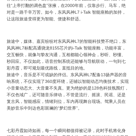
往“上帝打翻的调色盘”张掖，在2000年前，仅靠步行、马车，绝
对是一路千辛万苦。如今，东风风神L7 i-Talk 智能座舱的加持，
让这段旅途变得更为智能、便捷和舒适。
旅途中，媒体、嘉宾纷纷对东风风神L7的智能科技赞不绝口，东
风风神L7标配高通骁龙8155芯片的i-Talk 智能座舱，功能丰富，
交互畅快，就像与挚友沟通，互相都能心领神会，秒听、秒懂、
秒回应。不仅如此，语音控制系统还能够与导航联动，一句到七
彩丹霞，即可规划最优路线，直抵目的地。
旅途中，音乐是不可或缺的伴侣。东风风神L7配备13扬声器的音
响系统，不仅实现了360度环绕，还辅以智能动态均衡技术，实现
小音量动态大、大音量不失真。更为绝妙的是128色科技氛围灯，
不仅色域广，还可随音乐律动，不管是流行、摇滚、民谣、还是
复古风，智能感应，情绪到位，车内再现舞台现场。驾乘人员在
美妙音乐中到达色彩斑斓的“梦幻世界”。
七彩丹霞如诗如画，每一个瞬间都值得被记录，此时手机将化身