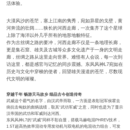
活体验。
大漠风沙的苍茫，塞上江南的隽秀，宛如异星的戈壁，黄
河奔流的壮阔……狭长的河西走廊，一次集齐了这个星球
上除了海洋以外几乎所有的地形地貌特征。
作为古丝绸之路的要冲，河西走廊不仅是一条地理长廊，
更是集石窟、雄关及古城等众多文化遗产于一身的文明走
廊，丝绸之路从这里走向世界。难怪有人会说，每一次到
访这里，都是感官与记忆的同步震撼。东风风神L7宛如在
历史与文化中穿梭的使者，回望雄关漫道的苍茫，尽数现
代文明的璀璨。
穿越千年 畅游天马故乡 细品古今创造传奇
武威这个霸气的名字，由汉武帝而取，一方面是表彰冠军侯霍去
病抗击匈奴的彪炳战绩，取其“武功军威”之意，同时也是为了显示
汉帝国的武功和军威到达河西。
东风风神L7的“武威”同样不彰自显，搭载马赫电混PHREV技术，
1.5T超高热效率混动专用发动机与双电机的电混动力组合，可发