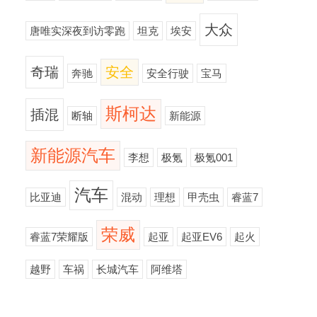
大众
唐唯实深夜到访零跑
坦克
埃安
奇瑞
安全
奔驰
安全行驶
宝马
斯柯达
插混
断轴
新能源
新能源汽车
李想
极氪
极氪001
汽车
比亚迪
混动
理想
甲壳虫
睿蓝7
荣威
睿蓝7荣耀版
起亚
起亚EV6
起火
越野
车祸
长城汽车
阿维塔