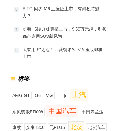
AITO 问界 M9 五座版上市，有何独特魅
6
力？
哈弗H6经典版震撼上市，9.59万元起，引领
7
都市家用SUV新风尚
大有用“5”之地！五菱缤果SUV五座版即将
8
上市
标签
上汽
AMG GT
G6
MG
上市
中国汽车
东风奕派EΠ008
丰田汉兰达
北京
事故
众泰T300
元PLUS
北京汽车