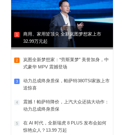
商用、家用皆顶尖 全新岚图梦想家上市
1
32.99万元起
岚图全新梦想家：“劳斯莱梦” 美誉加身，中
2
式豪华 MPV 震撼登场
动力总成终身质保，帕萨特380TSI家族上市
3
送惊喜
震撼！帕萨特降价，上汽大众还搞大动作：
4
动力总成终身质保
在 AI 时代，全新瑞虎 8 PLUS 发布会如何
5
惊艳众人？13.99 万起