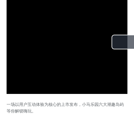
Pl
V
一场以用户互动体验为核心的上市发布，小马乐园六大潮趣岛屿
等你解锁嗨玩。