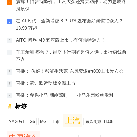
震撼！帕萨特降价，上汽大众还搞大动作：动力总成终
2
身质保
在 AI 时代，全新瑞虎 8 PLUS 发布会如何惊艳众人？
3
13.99 万起
AITO 问界 M9 五座版上市，有何独特魅力？
4
车主亲测:睿蓝 7，经济下行期的超值之选，出行赚钱两
5
不误
直播：“你好！智能生活家”东风奕派eπ008上市发布会
6
直播：蒙迪欧运动版全新上市
7
直播：奔腾小马 潮趣驾到——小马乐园粉丝派对
8
标签
上汽
AMG GT
G6
MG
上市
东风奕派EΠ008