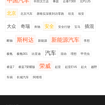
中国汽车
丰田汉兰达
事故
众泰T300
元PLUS
北京
北京汽车
唐唯实深夜到访零跑
坦克
埃安
大众
奇瑞
安全
插混
奔驰
安全行驶
宝马
斯柯达
新能源汽车
断轴
新能源
李想
汽车
极氪
极氪001
比亚迪
混动
理想
甲壳虫
荣威
睿蓝7
睿蓝7荣耀版
起亚
起亚EV6
起火
越野
车祸
长城汽车
阿维塔