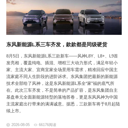
东风新能源L系三车齐发，款款都是同级硬货
8月5日，东风新能源L系三款新车——风神L8Y、L8+、L9首
发亮相，覆盖纯电、插混、增程三大动力形式，满足年轻小
家、主流大家、宜商宜家全场景用车需求，精准回应中国主
流家庭不同人生阶段的进阶诉求。东风集团把最新的新能源
技术全部给了风神，这是东风新能源L系全“家”福的底气所
在。此次三车齐发，不是简单的产品扩容，是东风集团自主
基盘单元全面新能源转型的落地答卷，更是东风风神为中国
主流家庭出行带来的满满诚意。据悉，三款新车将于8月起陆
续上市。
2026-08-05
66176阅读