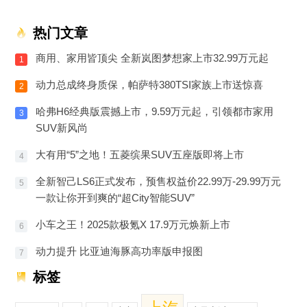
热门文章
商用、家用皆顶尖 全新岚图梦想家上市32.99万元起
1
动力总成终身质保，帕萨特380TSI家族上市送惊喜
2
哈弗H6经典版震撼上市，9.59万元起，引领都市家用
3
SUV新风尚
大有用“5”之地！五菱缤果SUV五座版即将上市
4
全新智己LS6正式发布，预售权益价22.99万-29.99万元
5
一款让你开到爽的“超City智能SUV”
小车之王！2025款极氪X 17.9万元焕新上市
6
动力提升 比亚迪海豚高功率版申报图
7
标签