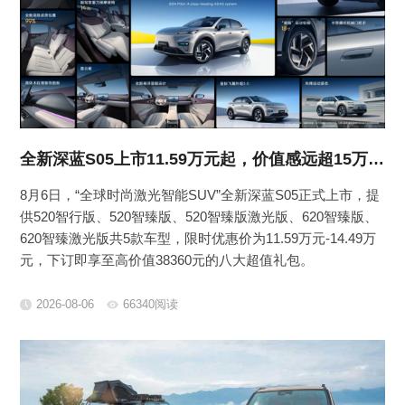
全新深蓝S05上市11.59万元起，价值感远超15万级SUV！
8月6日，“全球时尚激光智能SUV”全新深蓝S05正式上市，提
供520智行版、520智臻版、520智臻版激光版、620智臻版、
620智臻激光版共5款车型，限时优惠价为11.59万元-14.49万
元，下订即享至高价值38360元的八大超值礼包。
2026-08-06
66340阅读