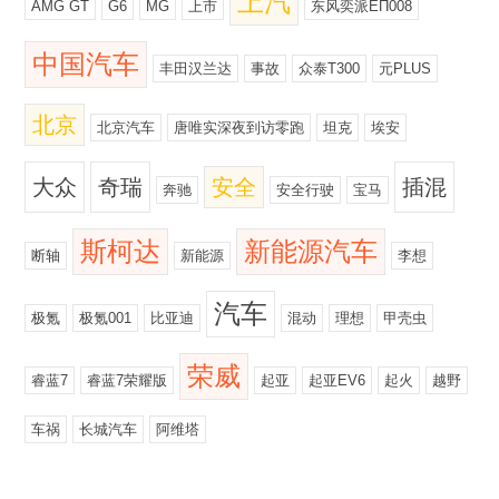
上汽
AMG GT
G6
MG
上市
东风奕派EΠ008
中国汽车
丰田汉兰达
事故
众泰T300
元PLUS
北京
北京汽车
唐唯实深夜到访零跑
坦克
埃安
大众
奇瑞
安全
插混
奔驰
安全行驶
宝马
斯柯达
新能源汽车
断轴
新能源
李想
汽车
极氪
极氪001
比亚迪
混动
理想
甲壳虫
荣威
睿蓝7
睿蓝7荣耀版
起亚
起亚EV6
起火
越野
车祸
长城汽车
阿维塔