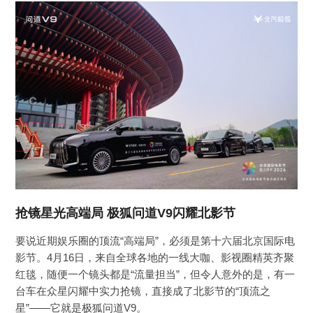
抢镜星光高端局 极狐问道V9闪耀北影节
要说近期娱乐圈的顶流“高端局”，必须是第十六届北京国际电
影节。4月16日，来自全球各地的一线大咖、影视圈精英齐聚
红毯，随便一个镜头都是“流量担当”，但令人意外的是，有一
台车在众星闪耀中实力抢镜，直接成了北影节的“顶流之
星”——它就是极狐问道V9。