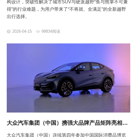
构设计，突破性解决了城市SUV与硬派越野“鱼与熊掌不可兼
得”的行业难题，为用户带来了“不将就、全满足”的全新越野
出行选择。
2026-04-15
99834阅读
大众汽车集团（中国）携强大品牌产品矩阵亮相2026中国国际消费品博览会
大众汽车集团（中国）连续第四年参加中国国际消费品博览