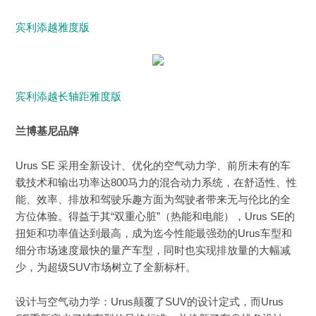
宾利添越雅度版
宾利添越长轴距雅度版
兰博基尼品牌
Urus SE 采用全新设计、优化的空气动力学、前所未有的车
载技术和输出功率达800马力的混合动力系统，在舒适性、性
能、效率、排放和驾驶乐趣方面为驾驶者带来无与伦比的全
方位体验。得益于其“双重心脏”（热能和电能），Urus SE的
扭矩和功率值达到最高，成为迄今性能最强劲的Urus车型和
细分市场速度最快的量产车型，同时也实现排放量的大幅减
少，为超级SUV市场树立了全新标杆。
设计与空气动力学：Urus颠覆了SUV的设计定式，而Urus