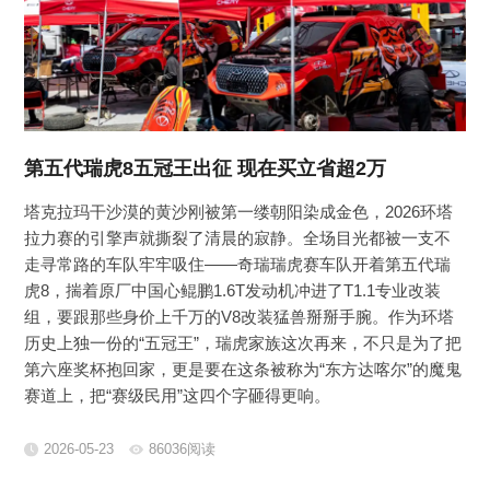
第五代瑞虎8五冠王出征 现在买立省超2万
塔克拉玛干沙漠的黄沙刚被第一缕朝阳染成金色，2026环塔
拉力赛的引擎声就撕裂了清晨的寂静。全场目光都被一支不
走寻常路的车队牢牢吸住——奇瑞瑞虎赛车队开着第五代瑞
虎8，揣着原厂中国心鲲鹏1.6T发动机冲进了T1.1专业改装
组，要跟那些身价上千万的V8改装猛兽掰掰手腕。作为环塔
历史上独一份的“五冠王”，瑞虎家族这次再来，不只是为了把
第六座奖杯抱回家，更是要在这条被称为“东方达喀尔”的魔鬼
赛道上，把“赛级民用”这四个字砸得更响。
2026-05-23
86036阅读