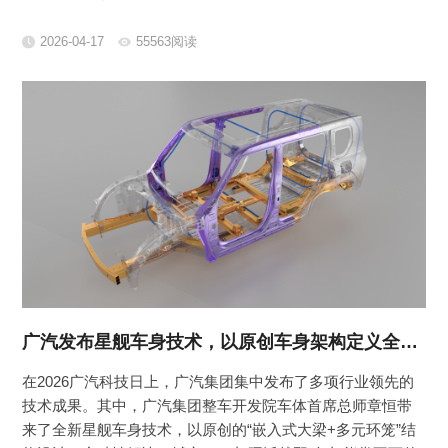
2026-04-17
55563阅读
广汽发布星舰车身技术，以原创车身架构定义全能出行新标准
在2026广汽科技日上，广汽集团集中发布了多项行业领先的
技术成果。其中，广汽集团整车开发院车体首席总师章恒带
来了全新星舰车身技术，以原创的“嵌入式大梁+多元环笼”结