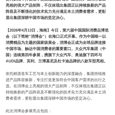
亮相的强大产品矩阵，不仅体现出集团正以持续焕新的产品
阵容及不断强化的技术实力充分满足本土消费者需求，更彰
显出集团深耕中国市场的坚定决心。
【2026年4月13日，海南】今日，第六届中国国际消费品博览
会（以下简称“消博会”）在海口正式开幕。作为中国唯一以
消费精品为主题的国家级展会，消博会正成为全球品牌连接
中国市场、触达中国消费者的重要窗口。大众汽车集团（中
国）连续第四年参展，携旗下大众汽车、奥迪旗下四环与
AUDI品牌、宾利、兰博基尼及杜卡迪品牌的八款车型亮相。
依托精湛造车工艺与本土创新能力的深度融合，集团持续推
进产品阵容焕新，专注打造更加符合中国客户需求的出行之
选。在消博会上亮相的强大产品矩阵，不仅体现出集团正以
持续焕新的产品阵容及不断强化的技术实力充分满足本土消
费者需求，更彰显出集团深耕中国市场的坚定决心。
此次消博会参展亮点包括：