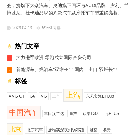
会，携旗下大众汽车、奥迪旗下四环与AUDI品牌、宾利、兰
博基尼、杜卡迪品牌的八款汽车及摩托车车型重磅亮相。
2026-04-13
59561阅读
热门文章
大力进军欧洲 零跑成立国际合资公司
1
新能源车、燃油车“双增长”！国内、出口“双增长”！
2
标签
上汽
AMG GT
G6
MG
上市
东风奕派EΠ008
中国汽车
丰田汉兰达
事故
众泰T300
元PLUS
北京
北京汽车
唐唯实深夜到访零跑
坦克
埃安