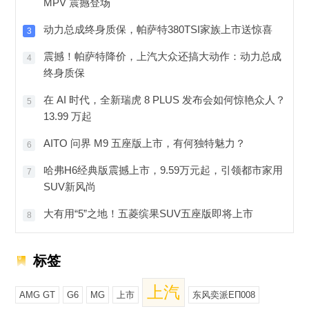
MPV 震撼登场
动力总成终身质保，帕萨特380TSI家族上市送惊喜
3
震撼！帕萨特降价，上汽大众还搞大动作：动力总成
4
终身质保
在 AI 时代，全新瑞虎 8 PLUS 发布会如何惊艳众人？
5
13.99 万起
AITO 问界 M9 五座版上市，有何独特魅力？
6
哈弗H6经典版震撼上市，9.59万元起，引领都市家用
7
SUV新风尚
大有用“5”之地！五菱缤果SUV五座版即将上市
8
标签
上汽
AMG GT
G6
MG
上市
东风奕派EΠ008