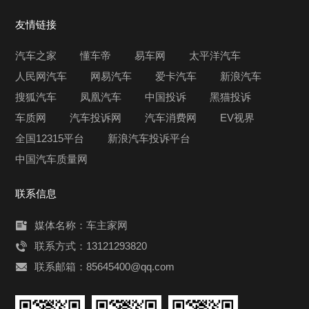
友情链接
汽车之家
懂车帝
易车网
太平洋汽车
人民网汽车
网易汽车
爱卡汽车
新浪汽车
搜狐汽车
凤凰汽车
中国投诉
黑猫投诉
车质网
汽车投诉网
汽车消费网
EV视界
全国12315平台
新浪汽车投诉平台
中国汽车质量网
联系信息
媒体名称：车主家网
联系方式：13121293820
联系邮箱：85645400@qq.com