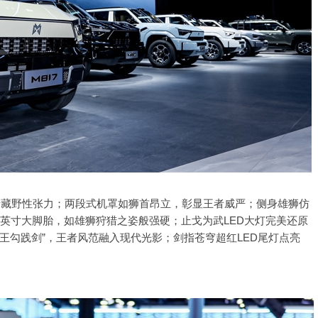
中暗藏野性张力；两段式机罩如狮首昂立，彰显王者威严；侧身雄狮仿
5英寸大脚胎，如雄狮狩猎之姿般强硬；止戈为武LED大灯完美还原
越王勾践剑”，王者风范融入现代光影；剑指苍穹超红LED尾灯点亮