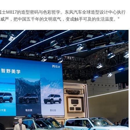
猛士M817的造型密码与色彩哲学。东风汽车全球造型设计中心执行
醒狮威严，把中国五千年的文明底气，变成触手可及的生活温度。”