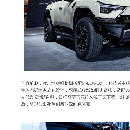
车身前脸，标志性狮吼格栅搭配M-LOGO灯，科技感
生体态延续家族化设计，双段式腰线如肌肉贲张，适配3
古代兵器“戈”造型，日行灯菱形花纹来源于天下第一剑“
后，呈现如出鞘利剑般的深红色光幕。