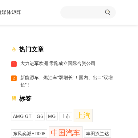
新媒体矩阵
热门文章
大力进军欧洲 零跑成立国际合资公司
1
新能源车、燃油车“双增长”！国内、出口“双增
2
长”！
标签
上汽
AMG GT
G6
MG
上市
中国汽车
东风奕派EΠ008
丰田汉兰达