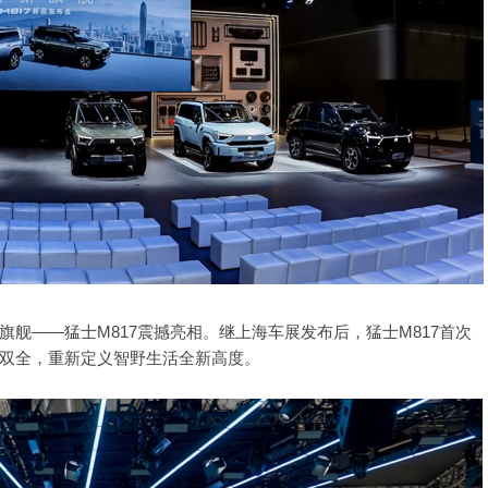
舰——猛士M817震撼亮相。继上海车展发布后，猛士M817首次
双全，重新定义智野生活全新高度。