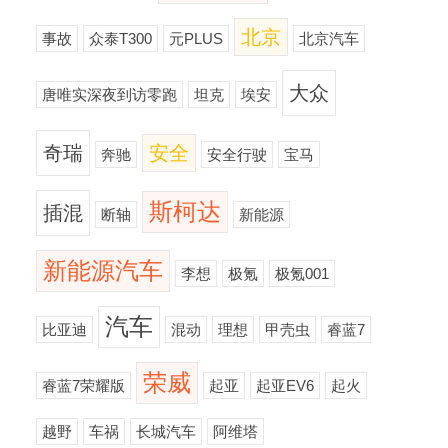
北京
事故
众泰T300
元PLUS
北京汽车
大众
唐唯实深夜到访零跑
坦克
埃安
奇瑞
安全
奔驰
安全行驶
宝马
斯柯达
插混
断轴
新能源
新能源汽车
李想
极氪
极氪001
汽车
比亚迪
混动
理想
甲壳虫
睿蓝7
荣威
睿蓝7荣耀版
起亚
起亚EV6
起火
越野
车祸
长城汽车
阿维塔