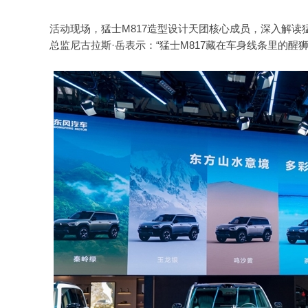
活动现场，猛士M817造型设计天团核心成员，深入解读
总监尼古拉斯·岳表示：“猛士M817藏在车身线条里的