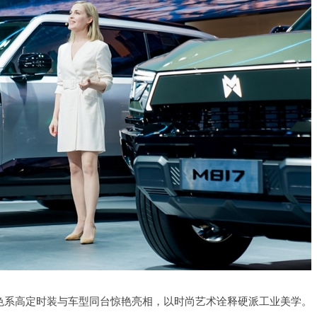
同色系高定时装与车型同台惊艳亮相，以时尚艺术诠释硬派工业美学。